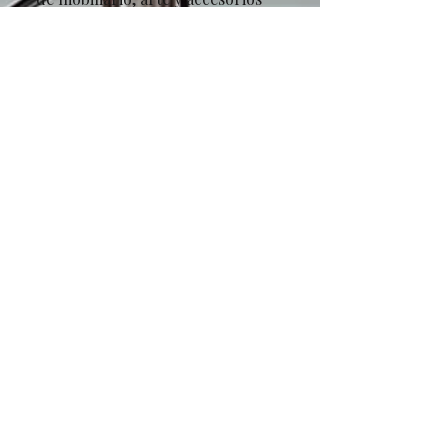
seleccionados de nuestra
colección.
Gestión Total: Supervisión de
plazos, instalación y
desmantelamiento sin fisuras.
Impacto Visual: Estilismo final
profesional para un resultado
fotográfico y presencial
insuperable.
La inversión en Estilismo de
Propiedad garantiza que su activo
se posicione donde merece: entre
lo innegociable y lo exclusivo.
More Info