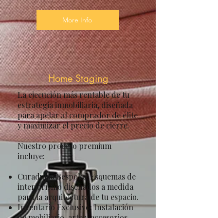
More Info
Home Staging
La ejecución más rentable de tu
estrategia inmobiliaria, diseñada
para apelar al comprador de élite
y maximizar el precio de cierre.
Nuestro proceso premium
incluye:
Curaduría Bespoke: Esquemas de
interiorismo diseñados a medida
para la arquitectura de tu espacio.
Inventario Exclusivo: Instalación
de mobiliario, arte y accesorios