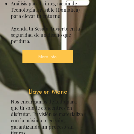
Análisis para la integración de
Tecnología Invisible (Domótica)
para elevar tu entorno.
Agenda tu Sesión. Invierte en la
seguridad de un diseño que
perdura.
More Info
Llave en Mano
Nos encargamos de todo para
que tú solo te concentres en
disfrutar. Tu visión se materializa
con la máxima precisión,
garantizando un proceso sin
fisuras.